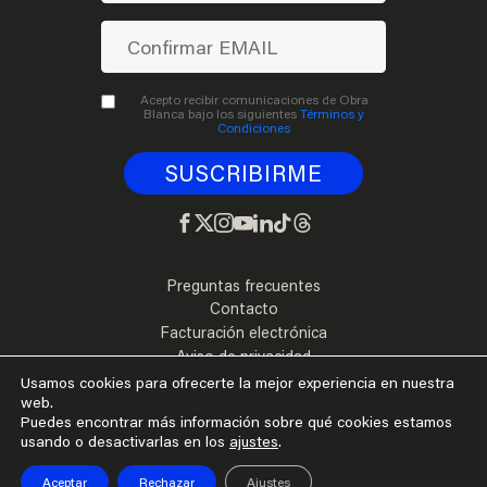
Acepto recibir comunicaciones de Obra
Blanca bajo los siguientes
Términos y
Condiciones
Preguntas frecuentes
Contacto
Facturación electrónica
Aviso de privacidad
Términos y Condiciones
Usamos cookies para ofrecerte la mejor experiencia en nuestra
web.
Puedes encontrar más información sobre qué cookies estamos
usando o desactivarlas en los
ajustes
.
©2026
Aceptar
Rechazar
Ajustes