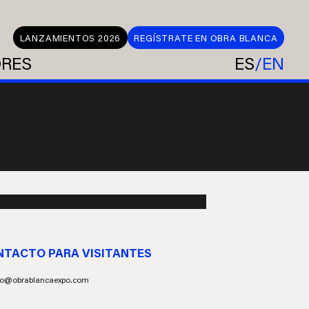
LANZAMIENTOS 2026
REGÍSTRATE EN OBRA BLANCA
ORES
ES
EN
NTACTO PARA VISITANTES
fo@obrablancaexpo.com