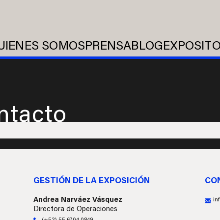
UIENES SOMOS
PRENSA
BLOG
EXPOSIT
ntacto
GESTIÓN DE LA EXPOSICIÓN
CO
Andrea Narváez Vásquez
in
Directora de Operaciones
(+52) 55 6704 0849