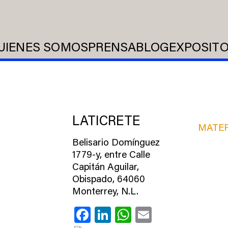
UIENES SOMOS
PRENSA
BLOG
EXPOSIT
LATICRETE
MATER
Belisario Domínguez
1779-y, entre Calle
Capitán Aguilar,
Obispado, 64060
Monterrey, N.L.
Facebook
LinkedIn
WhatsApp
Email