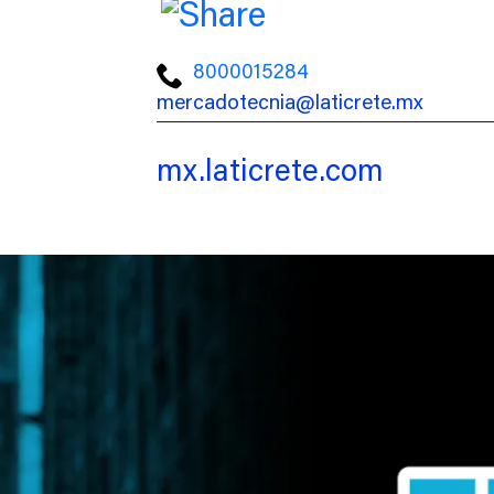
8000015284
mercadotecnia@laticrete.mx
mx.laticrete.com