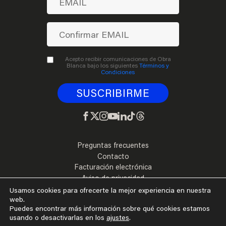
Acepto recibir comunicaciones de Obra
Blanca bajo los siguientes
Términos y
Condiciones
Preguntas frecuentes
Contacto
Facturación electrónica
Aviso de privacidad
Términos y Condiciones
Usamos cookies para ofrecerte la mejor experiencia en nuestra
web.
Puedes encontrar más información sobre qué cookies estamos
usando o desactivarlas en los
ajustes
.
©2026