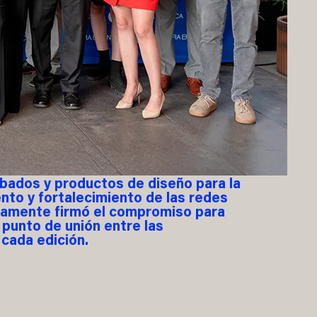
abados y productos de diseño para la
ento y fortalecimiento de las redes
evamente firmó el compromiso para
 punto de unión entre las
 cada edición.