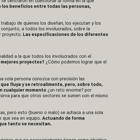
 se centraron en cuestionar la forma en la que
 los beneficios entre todas las personas,
rabajo de quienes los diseñan, los ejecutan y los
 conjunto, a todos los involucrados, sobre la
er proyecto.
Las especificaciones de los diferentes
ealidad a la que todos los involucrados con el
 mejores proyectos?
¿Cómo podemos lograr que el
na sola persona conozca con precisión las
ue fluya y se retroalimente, pero, sobre todo,
 en cualquier momento
¿un reto enorme? por
 sirva para que otros sectores se sumen con el mismo
onas, pero esto (bueno o malo) se achaca a una sola
te que sea en equipo.
Actuando de forma
que tanto se necesitan.
opciones que no necesariamente tienen como objetivo